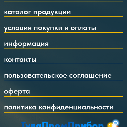
контакты
пользовательское соглашение
оферта
политика конфиденциальности
ТулаПромПрибор
300034, г.Тула,
ул.Первомайская, д.22, офис 1
+7 910 557 32 43
+
7 906 625 83 83